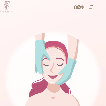
跳
至
主
要
內
容